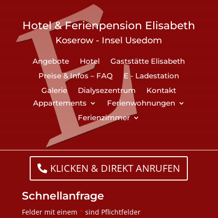
Hotel & Ferienpension Elisabeth
Koserow - Insel Usedom
Angebote
Hotel
Gaststätte Elisabeth
Preise & Infos – FAQ
E - Ladestation
Galerie
Dialysezentrum
Kontakt
Appartements
Ferienwohnungen
Ferienzimmer
KLICKEN & DIREKT ANRUFEN
Schnellanfrage
Felder mit einem
*
sind Pflichtfelder